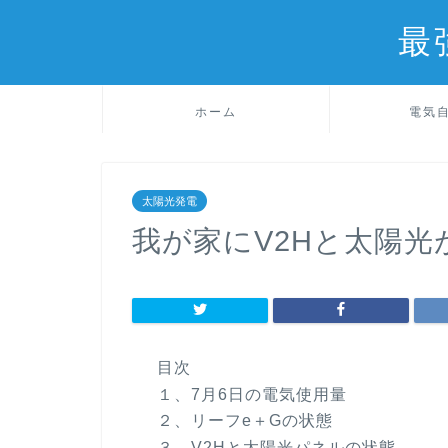
最
ホーム
電気
太陽光発電
我が家にV2Hと太陽光
目次
１、7月6日の電気使用量
２、リーフe＋Gの状態
３、V2Hと太陽光パネルの状態