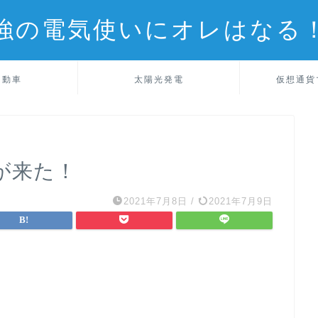
強の電気使いにオレはなる
自動車
太陽光発電
仮想通貨
が来た！
2021年7月8日
/
2021年7月9日