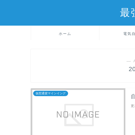
最
ホーム
電気
― 
2
仮想通貨マインイング
更