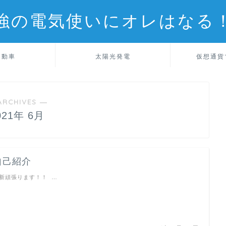
強の電気使いにオレはなる
自動車
太陽光発電
仮想通貨
ARCHIVES ―
021年 6月
自己紹介
新頑張ります！！ …